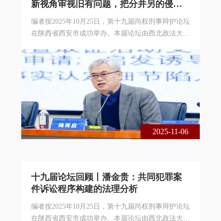
新视角审视旧有问题，把分并另的侵权
危险转化为维权契机
编者按2025年10月25日，第十九届尚权刑事辩护论坛
在陕西省西安市成功举办。本届论坛由西北政法大学
刑事辩护高级研究院与北京尚权律师事务所联合主
办，主题为共同犯罪案件的分案、并案与另案处理。
本届论坛采用线下、线上相结合的方式，现场出席的
专家学者、法律实务界人士共300余人，论坛在线实
时收看累计达1 3万余人次。以下是厦门大学法学院
副教授陆而启在论坛上的发言，整理刊发以飨大家！
陆而启厦门大学法学院副教授 我
2025-11-06
十九届论坛回顾丨潘金贵：共同犯罪案
件诉讼程序构建的法理分析
编者按2025年10月25日，第十九届尚权刑事辩护论坛
在陕西省西安市成功举办。本届论坛由西北政法大学