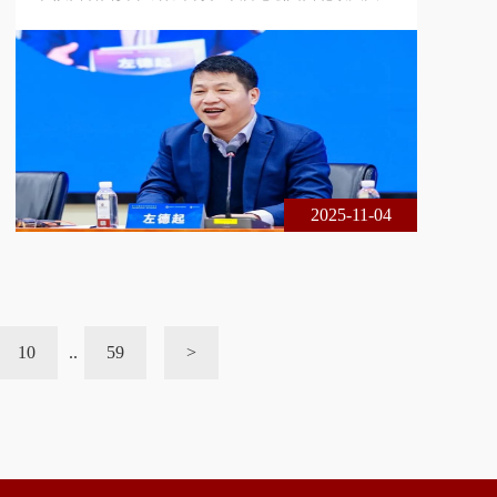
刑事辩护高级研究院与北京尚权律师事务所联合主
办，主题为共同犯罪案件的分案、并案与另案处理。
本届论坛采用线下、线上相结合的方式，现场出席的
专家学者、法律实务界人士共300余人，论坛在线实
时收看累计达1 3万余人次。以下是深圳大学法学院
教授左德起在论坛上的发言，整理刊发以飨大家！很
高兴参加尚权论坛，今天听了大家的
2025-11-04
10
..
59
>