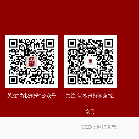
关注“尚权刑辩”公众号
关注“尚权刑辩学苑”公
众号
UED：
网律营管