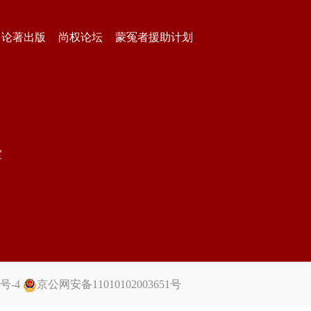
论著出版
尚权论坛
蒙冤者援助计划
室
5号-4
京公网安备11010102003651号