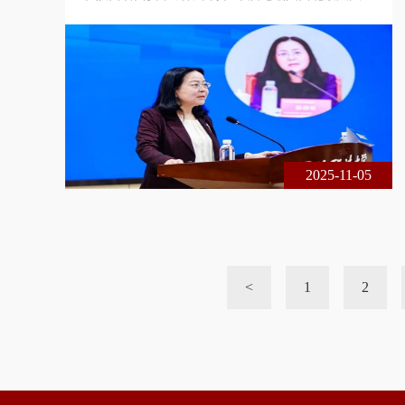
刑事辩护高级研究院与北京尚权律师事务所联合主
办，主题为共同犯罪案件的分案、并案与另案处理。
本届论坛采用线下、线上相结合的方式，现场出席的
专家学者、法律实务界人士共300余人，论坛在线实
时收看累计达1 3万余人次。以下是中国政法大学诉
讼法学研究院院长、教授，中国刑诉法学研究会副会
长兼秘书长熊秋红在论坛上的主题发
2025-11-05
<
1
2