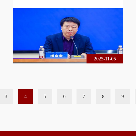
刑事辩护高级研究院与北京尚权律师事务所联合主
办，主题为共同犯罪案件的分案、并案与另案处理。
本届论坛采用线下、线上相结合的方式，现场出席的
专家学者、法律实务界人士共300余人，论坛在线实
时收看累计达1 3万余人次。以下是西南政法大学法
学院教授、刑事辩护高等研究院执行院长潘金贵在论
坛上的发言，整理刊发以飨大家！潘
2025-11-05
3
4
5
6
7
8
9