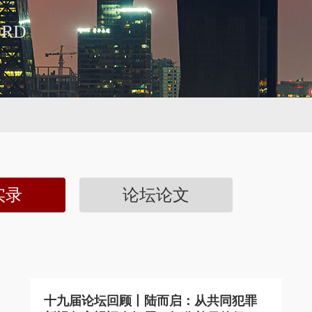
ORD
实录
论坛论文
十九届论坛回顾丨陆而启：从共同犯罪