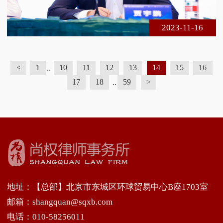
务界人士莅临现场参会，在线实时收看达1 5万余人
次。以下是合肥市律协刑委会副主任
2023-11-16
..
<
1
10
11
12
13
14
15
16
..
17
18
59
>
地址：【总部】北京市东城区环球贸易中心B座1703室
邮箱：shangquan@sqxb.com
电话：010-58256011