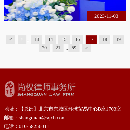
务界人士莅临现场参会，在线实时收看达1 5万余人
次。以下是南开大学法学院副教授、
2023-11-03
..
<
1
13
14
15
16
17
18
19
..
20
21
59
>
地址：【总部】北京市东城区环球贸易中心B座1703室
邮箱：shangquan@sqxb.com
电话：010-58256011