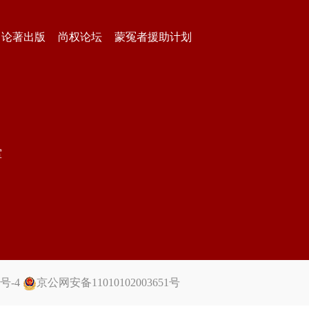
论著出版
尚权论坛
蒙冤者援助计划
室
5号-4
京公网安备11010102003651号