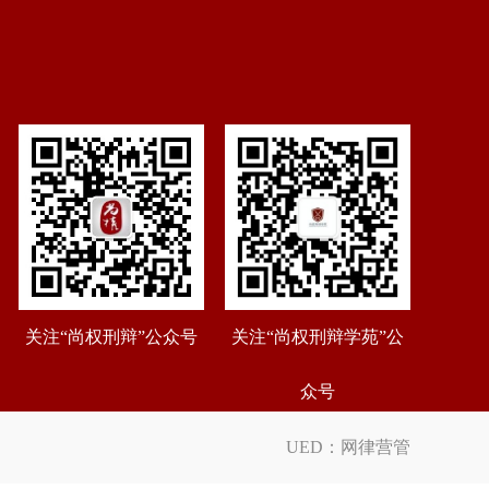
关注“尚权刑辩”公众号
关注“尚权刑辩学苑”公
众号
UED：
网律营管