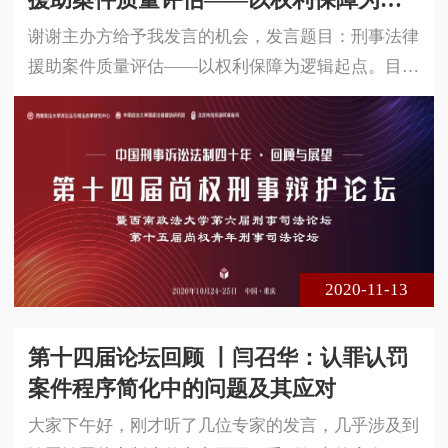
辑起点
谢谢主办方给予我发言的机会，发言题目：刑事法律
援助案件质量评估——以权利保障为逻辑起点。目
前，法律援助存在的问题很多，比如法律援助案件补
贴严重不足、法律援助律师明显不够、法律援助案件
质量明显不高等。虽然法律援助的国家责任已经被大
家接受，但是在司法实践操作层面并没有贯穿下来，
以致上述问题不能得到有效解决。从根本而言，法律
援助是在为贫弱者平权。改革开放四十年以来，中国
刑事法律援助制度取得了巨大成绩
2020-11-13
第十四届论坛回顾 丨闫召华：认罪认罚
案件程序简化中的问题及其应对
大家下午好，刚才听了几位专家的发言，几乎涉及到