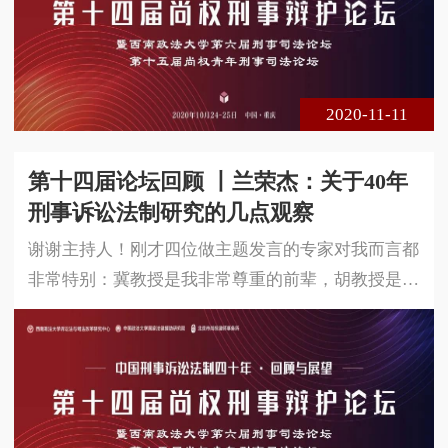
会议实践中有两种倾向，一种倾向是，为了开庭前会
议而开庭前会议，因为我们有指标要求。这种情况，
我发现比较多。另外一种倾向确实跟陈实教授说的一
样，一些地方的庭前会议变成了庭
2020-11-11
第十四届论坛回顾 丨兰荣杰：关于40年
刑事诉讼法制研究的几点观察
谢谢主持人！刚才四位做主题发言的专家对我而言都
非常特别：冀教授是我非常尊重的前辈，胡教授是我
年轻的老领导、老同事，孙教授是我钦佩的同辈和朋
友，兰教授是我时常感到与有荣焉的家门。四位专家
分别从四个侧面讲述了关于刑事诉讼法制40年的研究
心得，我作为学习者，主要谈谈我对四位教授研究的
观察。我将从三个角度展开：一是研究的视角，二是