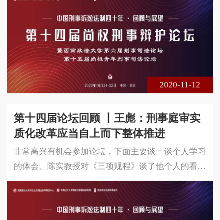
很多师友。有一个共聚一堂的讨论，受益匪浅。我作
为与谈人还蛮尴尬，因为前面好几位是我的老师，我
不敢说与谈，仅仅就他们的发言做小的总结。因为我
们这个单元是完善证据制度防范冤错案件的中国经
验，即40年冤错案件防范中的证据经验，其实潘金贵
老师首先提到我们在冤错案件防范
2020-11-12
第十四届论坛回顾 丨王彪：刑事庭审实
质化改革应当自上而下整体推进
非常高兴有机会参加论坛，下面主要谈一谈个人学习
的体会。陈实教授对《三项规程》谈了他个人的看
法，他说的大部分观点我都赞同，但也有一些不同感
受。比如说庭前会议，陈实教授认为在一些地方变成
了庭审的预演，我的感受跟他稍有不同，我认为庭前