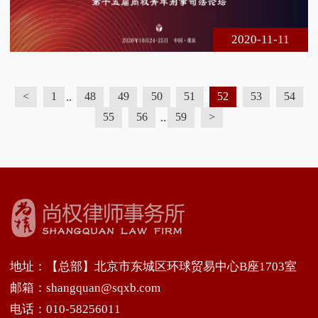
研究的方法，三是研究的结论也即对刑事诉讼法制40
年的评价问题。第一、关于研究
2020-11-11
..
<
1
48
49
50
51
52
53
54
..
55
56
59
>
地址：【总部】北京市东城区环球贸易中心B座1703室
邮箱：shangquan@sqxb.com
电话：010-58256011