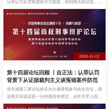
认罪认罚从宽制度的方方面面，受到很大的启发。我
想简单补充一点。我们研究的主题是认罪案件诉讼程
序的演变和趋势，我觉得一个认罪案件诉讼程序发展
的最大趋势就是程序的简化。但认罪只是刑事诉讼程
序简化的根据之一，除了认罪之外，还有简单、轻
微、现行犯、合意等简化根据。而且，这些不同简化
根据简化程序的机理不太一样。就世界简化程序的规
律和发展趋势而言，只基于一种因
2020-11-12
第十四届论坛回顾 丨自正法：认罪认罚
背景下从证据裁判主义谈冤错案件防范
首先感谢三家论坛的主办方邀请我参与此次论坛，我
这两天应该说是一分钟都没有错过，从昨天早上四位
大咖的演讲，到下午都让我受益匪浅，同时也见到了