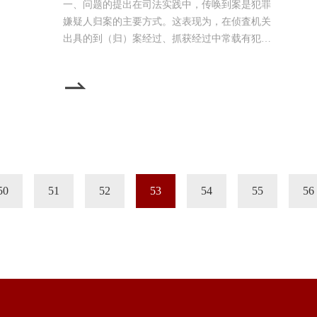
一、问题的提出在司法实践中，传唤到案是犯罪
嫌疑人归案的主要方式。这表现为，在侦査机关
出具的到（归）案经过、抓获经过中常载有犯罪
嫌疑人在某某处被抓获，并将其传唤归案或者仅
表述为将犯罪嫌疑人抓获归案，但在案卷中另附
传唤证。即便未附传唤证，在第一次讯问笔录中
亦会有诸如今天依法对你传唤的内容。对于传唤
到案的犯罪嫌疑人，实践中法官一般以犯罪嫌疑
人面对传唤只能被动归案为由否定自动投案的成
立。然而，理论界主
50
51
52
53
54
55
56