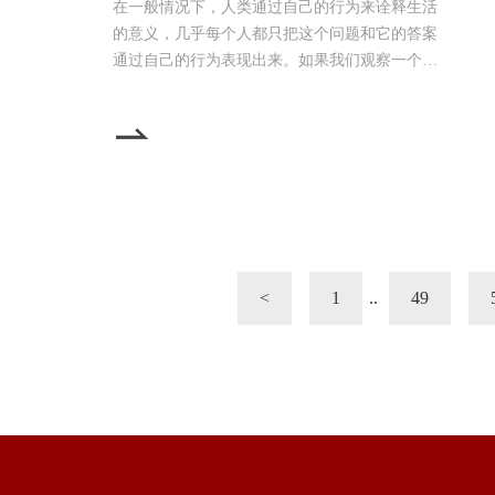
在一般情况下，人类通过自己的行为来诠释生活
的意义，几乎每个人都只把这个问题和它的答案
通过自己的行为表现出来。如果我们观察一个人
的行为，而完全不管他的言论，我们将会发现：
他的姿势、态度、动作、表情、礼貌、野心、习
惯、特征等等，无不体现出他个人对于生活意义
的理解。他的行为让我们相信，他似乎对某种关
于生活的解释深信不疑，他的一举一动都蕴含着
他对这个世界和他自己的看法。他似乎是在用自
己的行为向世人宣告
<
1
..
49