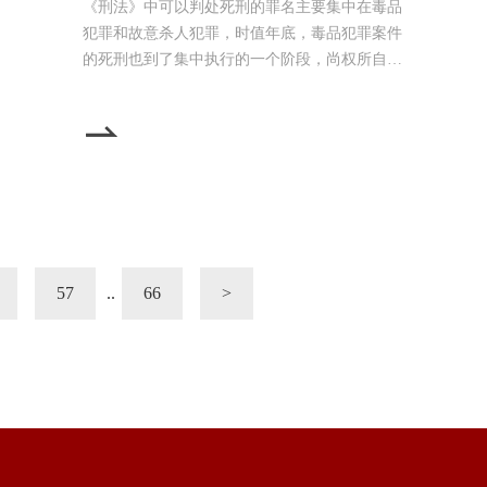
《刑法》中可以判处死刑的罪名主要集中在毒品
犯罪和故意杀人犯罪，时值年底，毒品犯罪案件
的死刑也到了集中执行的一个阶段，尚权所自从
3月接办死刑复核的法律援助案件以来，已经接
办了不少起毒品犯罪的死刑复核案件。死刑复核
程序可以称得上是刑事辩护的最后一公里，尚权
律师在参与毒品犯罪案件的辩护中，进行了一定
的分类与总结。截至2021年底，《刑事审判参
考》已经推出了128期，共136个涉及毒品犯罪的
案例，尚权实习律师王帝
57
..
66
>