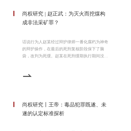
尚权研究 | 赵正武：为灭火而挖煤构
成非法采矿罪？
话说行为人赵某经过辩护律师一番化腐朽为神奇
的辩护操作，在最后的死刑复核阶段保下了脑
袋，改判为死缓。赵某在死刑缓期执行期间没有
故意犯罪，二年期满后，依法被减为无期徒刑。
三年后，一个周一的上午，狱警在赵某监室发现
一个黑黢黢的狭长隧道——他挖了一个肖申克式
的洞，越狱了。赵某越狱后在黑市诊所改变了容
貌、买得了新的身份证件……经过一系列痛苦的
洗白操作，他远离家乡，北上边疆，在异地黑岛
尚权研究丨王帝：毒品犯罪既遂、未
市以郑某的身份重新开
遂的认定标准探析