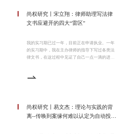
尚权研究丨宋立翔：律师助理写法律
文书应避开的四大“雷区”
我的实习期已过一年，目前正在申请执业。一年
的实习期中，我在主办律师的指导下写过各类法
律文书，在这过程中见证了自己一点一滴的进
步，为日后正式执业打下了良好的基础。近期，
我将主办律师修改过的法律文书拿出来再次温
习，并总结出律师助理写文书的常见错误，现将
本人所总结的经验教训与大家分享。一、语言表
述不严谨我写法律文书时常出现措辞不严谨的问
题，例如，错用词，语句搭配不当，甚至自创新
尚权研究丨易文杰：理论与实践的背
词。其实，大多数的表述
离--传唤到案缘何难以认定为自动投
案？