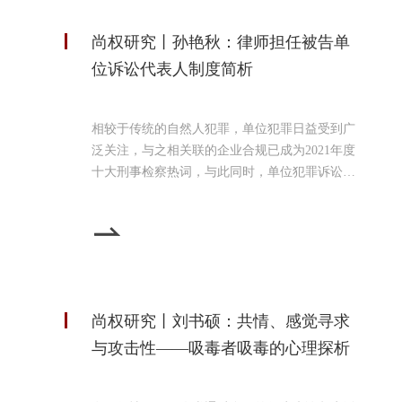
尚权研究丨孙艳秋：律师担任被告单
位诉讼代表人制度简析
相较于传统的自然人犯罪，单位犯罪日益受到广
泛关注，与之相关联的企业合规已成为2021年度
十大刑事检察热词，与此同时，单位犯罪诉讼代
表人制度也在逐渐完善，尤其是律师被纳入被告
单位诉讼代表人的选任范围，已成为律师行业的
新机遇和新挑战。一、刑诉法解释增设律师担任
被告单位诉讼代表人根据2012年《最高人民法院
关于适用<中华人民共和国刑事诉讼法>的解释》
第二百七十九条之规定，被告单位的诉讼代表
尚权研究丨刘书硕：共情、感觉寻求
人，主要由单位内部的
与攻击性——吸毒者吸毒的心理探析