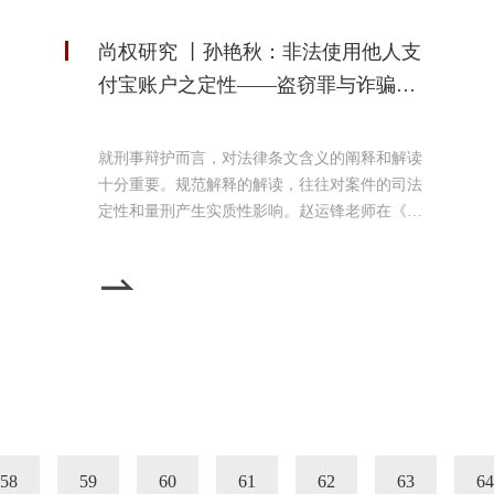
尚权研究 丨孙艳秋：非法使用他人支
付宝账户之定性——盗窃罪与诈骗类
犯罪辨析
就刑事辩护而言，对法律条文含义的阐释和解读
十分重要。规范解释的解读，往往对案件的司法
定性和量刑产生实质性影响。赵运锋老师在《刑
法解释原理及其应用》的授课中谈到一类案例：
新型支付方式背景下，盗窃的行为方式有了新的
变化，行为人通过其他方式知晓他人支付宝的用
户名和密码，登录后将支付宝账户绑定的银行卡
金额转入自己账户，对行为人的行为应定盗窃、
诈骗还是信用卡诈骗?此处就涉及盗窃罪中对于盗
窃的理解、诈骗类犯
58
59
60
61
62
63
64