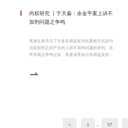
尚权研究 丨于天淼：余金平案上诉不
加刑问题之争鸣
笔者近来关注了许多良师益友对此案检方抗诉与
法院加刑之间产生的上诉不加刑问题的评判。在
学术观点争鸣之际，笔者深受各位良师益友的启
发，仔细地研究了各位师友对于上诉不加刑原则
的文章，并审视了本案检方抗诉的理由，秉着真
理愈辩愈明的态度，浅谈一些己见。余金平交通
肇事案始末2019年6月5日21时许，余金平酒后驾
驶一辆小型普通客车行驶至北京市门头沟区河堤
路1公里处时，车辆前部右侧撞到被害人宋某致
其死亡，撞人后余金平
<
1
..
57