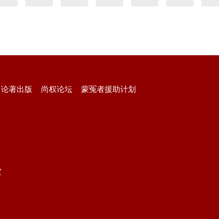
论著出版
尚权论坛
蒙冤者援助计划
室