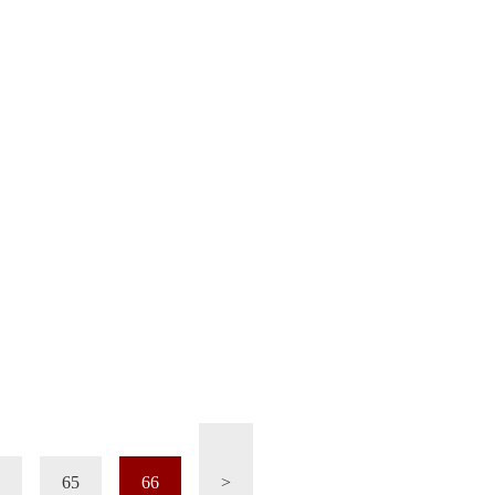
65
66
>