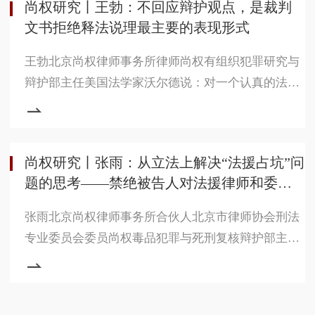
尚权研究丨王勃：不回应辩护观点，是裁判
排，适用范围覆盖包括上交所、深交所、北交所和全
文书拒绝释法说理最主要的表现形式
国股转系统在内的全国性证券交易场所的各类公开发
行股票行为。【背景资料】2013年中央首次提出了要
王勃北京尚权律师事务所律师尚权有组织犯罪研究与
健全多层次资本市场体系，推进股票
辩护部主任美国法学家沃尔德说：对一个认真的法官
来说，撰写一项具有说服力的，阐明一案件结局的意
见的责任，就是对司法自由裁量权的深切的抑制因
素。刑事案件的裁判文书本应分析案件事实、充分释
尚权研究丨张雨：从立法上解决“法援占坑”问
法说理。但我国刑事裁判文书长期存在着简单罗列证
题的思考——禁绝被告人对法援律师和委托
据、说理不到位、不回应辩护观点等问题。为解决这
律师的选择权是关键
些问题，专家学者常年呼吁，最高法院三令五申，中
张雨北京尚权律师事务所合伙人北京市律师协会刑法
央不断发文，但司法实践依然不尽
专业委员会委员尚权毒品犯罪与死刑复核辩护部主任
随着认罪认罚和法律援助全覆盖的推行和扩大，以后
法援案件将会成为主流，除了很小一部分被告人不认
罪且又有相当支付能力的案件外，其他案件都将归于