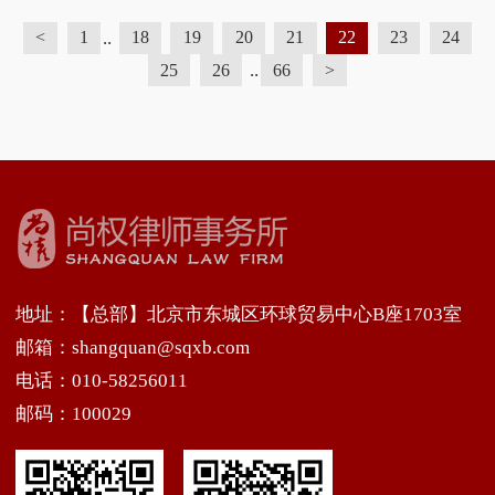
法援，于是有限的委托案件与已形成垄断的法援案件
..
<
1
18
19
20
21
22
23
24
之间的激烈冲突将会在所难免，甚至大量产生，律师
..
25
26
66
>
们为了保住自己的委托案件也将会不遗余力。但在一
些特殊案件中，主要是黑恶犯罪
地址：【总部】北京市东城区环球贸易中心B座1703室
邮箱：shangquan@sqxb.com
电话：010-58256011
邮码：100029