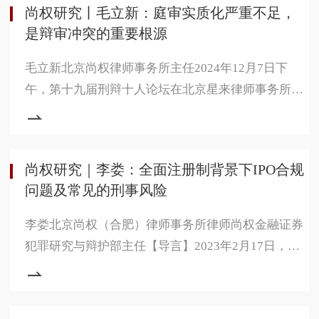
尚权研究丨毛立新：庭审实质化严重不足，
分析裁判文书拒绝回应辩护观点的成因，并给出解决
是辩审冲突的重要根源
方案：在当前行政化考核方案之外建立诉讼化解决模
式，通过程序性惩罚机制要求裁判文书回应辩护观
毛立新北京尚权律师事务所主任2024年12月7日下
点。为什么需要引入程序性惩罚机
午，第十九届刑辩十人论坛在北京星来律师事务所举
办，研讨主题为当前辩审关系的反思与改进。北京尚
权律师事务所主任毛立新律师以《庭审实质化视野下
的辩审冲突》为题，阐述了他对辩审冲突成因及解决
尚权研究｜李娄：全面注册制背景下IPO合规
途径的看法。他首先指出，辩审冲突发生的场域主要
问题及常见的刑事风险
是不认罪案件的庭审及庭前会议，涉及的事项主要与
庭审相关的程序性事项，包括：管辖，回避，排除非
李娄北京尚权（合肥）律师事务所律师尚权金融证券
法证据，证人、鉴定人和侦查人员出
犯罪研究与辩护部主任【导言】2023年2月17日，中
国证券监督管理委员会正式公布并施行《首次公开发
行股票注册管理办法》。至此，全面注册制正式落
地。注册制统一和完善了以信息披露为核心的制度安