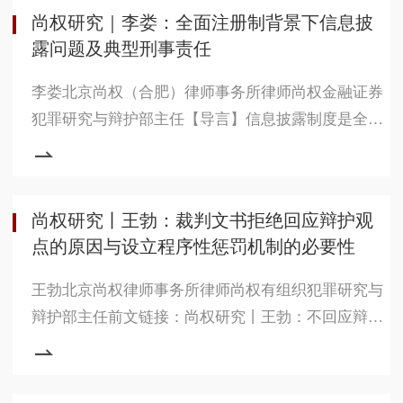
尚权研究｜李娄：全面注册制背景下信息披
露问题及典型刑事责任
李娄北京尚权（合肥）律师事务所律师尚权金融证券
犯罪研究与辩护部主任【导言】信息披露制度是全面
注册制的核心，投资者透过上市公司公开披露的信
息，听其言，观其行，品其味，方知其貌，得其心。
对市场而言，上市公司的信息披露既要真实、充分，
尚权研究丨王勃：裁判文书拒绝回应辩护观
又要简明、扼要，不可故意隐藏，不宜过度发挥。新
点的原因与设立程序性惩罚机制的必要性
《证券法》对信息披露义务人披露信息的基本要求为
应当真实、准确、完整，简明清晰，通俗易懂，不得
王勃北京尚权律师事务所律师尚权有组织犯罪研究与
有虚假记载、误导性陈述或者重大
辩护部主任前文链接：尚权研究丨王勃：不回应辩护
观点，是裁判文书拒绝释法说理最主要的表现形式书
接上文，裁判文书不回应、不反驳辩护观点，这个现
象已经到了非解决不可的程度了。本系列文章将继续